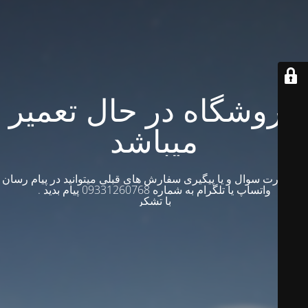
فروشگاه در حال تعمیر
میباشد
در صورت سوال و یا پیگیری سفارش های قبلی میتوانید در پیام رسان
واتساپ یا تلگرام به شماره 09331260768 پیام بدید .
با تشکر