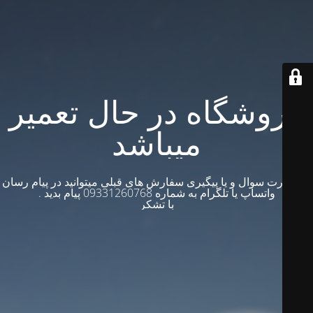
فروشگاه در حال تعمیر
میباشد
در صورت سوال و یا پیگیری سفارش های قبلی میتوانید در پیام رسان
واتساپ یا تلگرام به شماره 09331260768 پیام بدید .
با تشکر