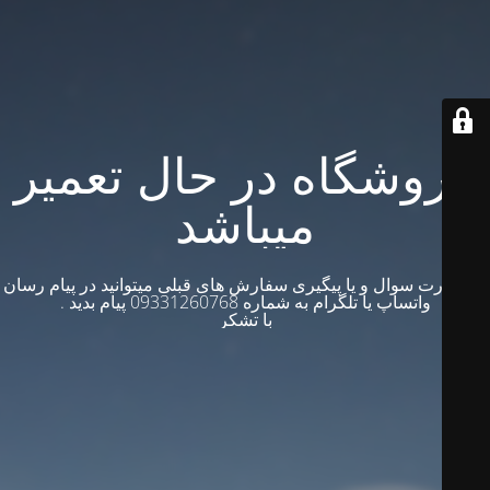
فروشگاه در حال تعمیر
میباشد
در صورت سوال و یا پیگیری سفارش های قبلی میتوانید در پیام رسان
واتساپ یا تلگرام به شماره 09331260768 پیام بدید .
با تشکر