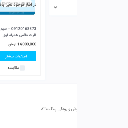
در انبار موجود نمی باشد
09120168873 – سیم
کارت دائمی همراه اول
(صفر)
14,000,000
تومان
اطلاعات بیشتر
مقایسه
خدمات مشتریان
 و رودکی پلاک ۸۳۰
سوالات متدوال
پیگیری سفارشات