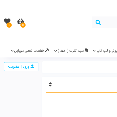
0
0
در سبد خرید نیست.
( خط )
قطعات تعمیر موبایل
ورود | عضویت