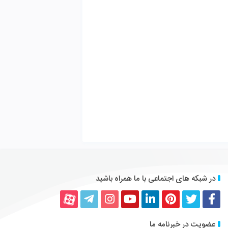
 همراه باشید
کداین
یوتیوب
اینستاگرام
تلگرام
آپارات