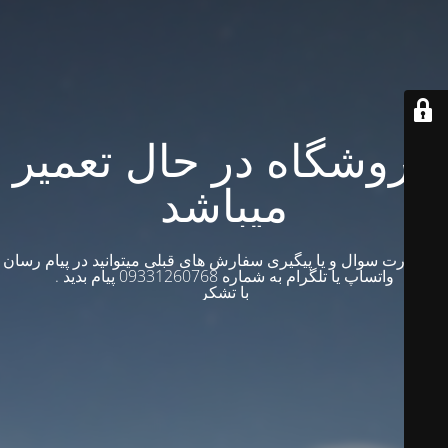
فروشگاه در حال تعمیر
میباشد
در صورت سوال و یا پیگیری سفارش های قبلی میتوانید در پیام رسان
واتساپ یا تلگرام به شماره 09331260768 پیام بدید .
با تشکر