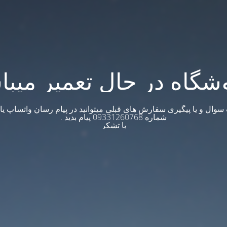
شگاه در حال تعمیر میبا
وال و یا پیگیری سفارش های قبلی میتوانید در پیام رسان واتساپ یا ت
شماره 09331260768 پیام بدید .
با تشکر