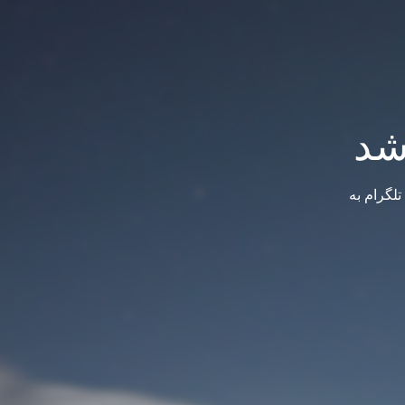
شد
لگرام به