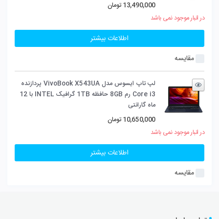
13,490,000
تومان
در انبار موجود نمی باشد
اطلاعات بیشتر
مقایسه
لپ تاپ ایسوس مدل VivoBook X543UA پردازنده
Core i3 رم 8GB حافظه 1TB گرافیک INTEL با 12
ماه گارانتی
10,650,000
تومان
در انبار موجود نمی باشد
اطلاعات بیشتر
مقایسه