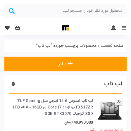
Menu
صفحه نخست
»
محصولات برچسب خورده “لپ تاپ”
فیلتر
لپ تاپ
لپ تاپ ایسوس 15.6 اینچی مدل TUF Gaming
FX517ZR پردازنده Core i7 رم 16GB حافظه 1TB
SSD گرافیک 8GB RTX3070
49,990,000
تومان
در انبار موجود نمی باشد