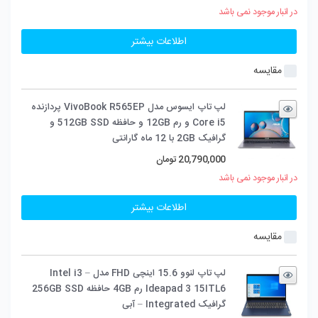
در انبار موجود نمی باشد
اطلاعات بیشتر
مقایسه
لپ تاپ ایسوس مدل VivoBook R565EP پردازنده
Core i5 و رم 12GB و حافظه 512GB SSD و
گرافیک 2GB با 12 ماه گارانتی
20,790,000
تومان
در انبار موجود نمی باشد
اطلاعات بیشتر
مقایسه
لپ تاپ لنوو 15.6 اینچی FHD مدل Intel i3 –
Ideapad 3 15ITL6 رم 4GB حافظه 256GB SSD
گرافیک Integrated – آبی