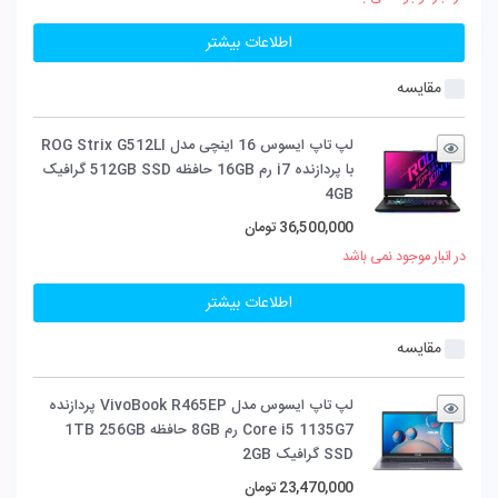
اطلاعات بیشتر
مقایسه
لپ تاپ ایسوس 16 اینچی مدل ROG Strix G512LI
با پردازنده i7 رم 16GB حافظه 512GB SSD گرافیک
4GB
36,500,000
تومان
در انبار موجود نمی باشد
اطلاعات بیشتر
مقایسه
لپ تاپ ایسوس مدل VivoBook R465EP پردازنده
Core i5 1135G7 رم 8GB حافظه 1TB 256GB
SSD گرافیک 2GB
23,470,000
تومان