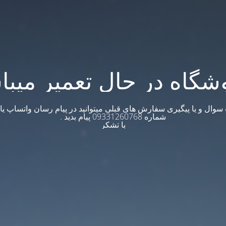
شگاه در حال تعمیر میبا
وال و یا پیگیری سفارش های قبلی میتوانید در پیام رسان واتساپ یا ت
شماره 09331260768 پیام بدید .
با تشکر