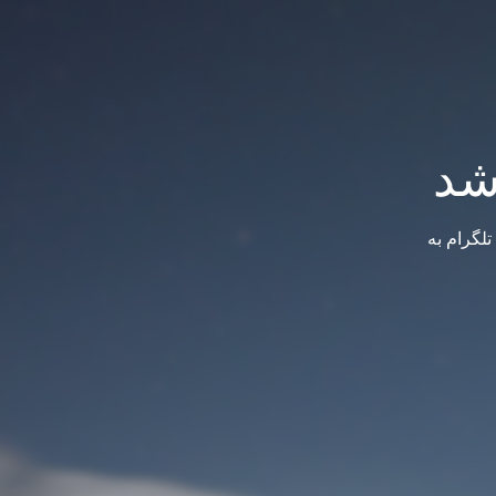
شد
لگرام به