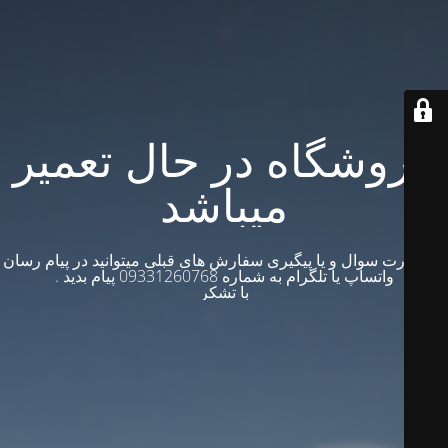
فروشگاه در حال تعمیر
میباشد
در صورت سوال و یا پیگیری سفارش های قبلی میتوانید در پیام رسان
واتساپ یا تلگرام به شماره 09331260768 پیام بدید .
با تشکر