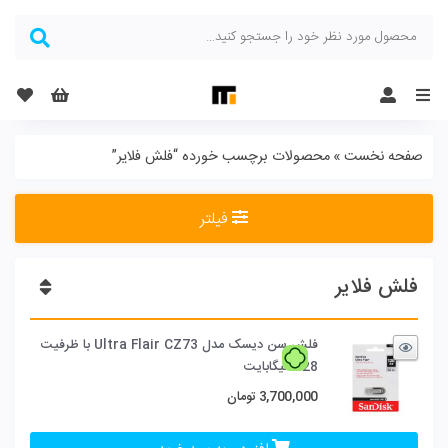
Menu
صفحه نخست
»
محصولات برچسب خورده “فلش فلایر”
فیلتر
فلش فلایر
فلش سن دیسک مدل Ultra Flair CZ73 با ظرفیت
128 گیگابایت
3,700,000
تومان