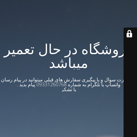
فروشگاه در حال تعمیر
میباشد
در صورت سوال و یا پیگیری سفارش های قبلی میتوانید در پیام رسان
واتساپ یا تلگرام به شماره 09331260768 پیام بدید .
با تشکر