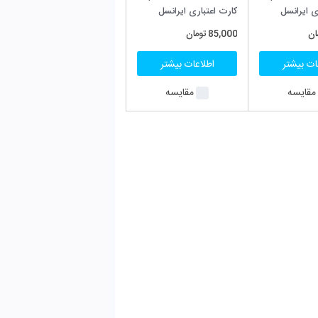
 ایرانسل
ن
ت بیشتر
قایسه