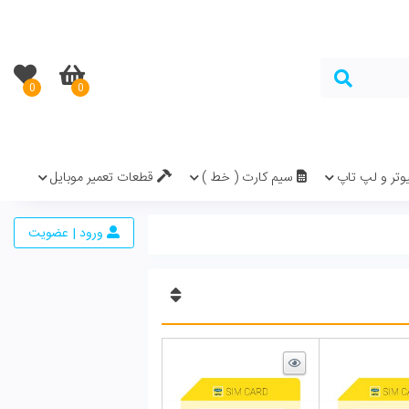
0
0
در سبد خرید نیست.
( خط )
قطعات تعمیر موبایل
ورود | عضویت