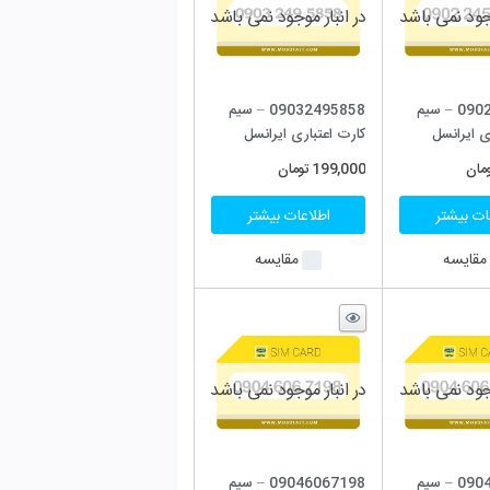
جود نمی باشد
09032495858 – سیم
 ایرانسل
ان
ت بیشتر
قایسه
جود نمی باشد
09046067198 – سیم