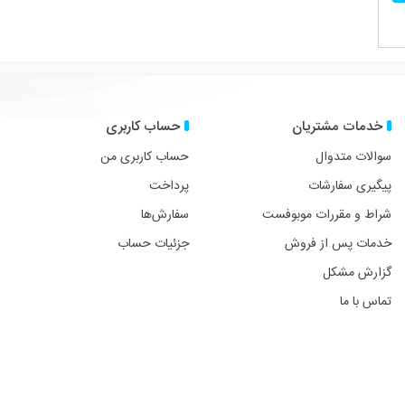
حساب کاربری
در شبکه های اجتماعی با ما
فیسبوک
توییتر
پینترست
لین
حساب کاربری من
پرداخت
عضویت در خبرنامه ما
سفارش‌ها
فقط تخفیف ها و جشنواره ها 
جزئیات حساب
آدرس
ایمیتان
را
وارد
کنید