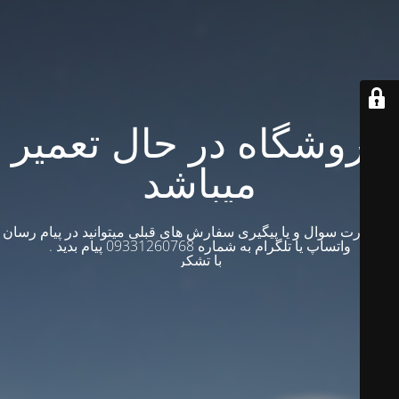
فروشگاه در حال تعمیر
میباشد
در صورت سوال و یا پیگیری سفارش های قبلی میتوانید در پیام رسان
واتساپ یا تلگرام به شماره 09331260768 پیام بدید .
با تشکر