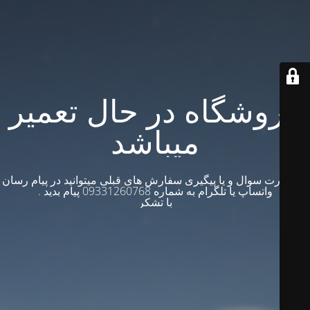
فروشگاه در حال تعمیر
میباشد
در صورت سوال و یا پیگیری سفارش های قبلی میتوانید در پیام رسان
واتساپ یا تلگرام به شماره 09331260768 پیام بدید .
با تشکر