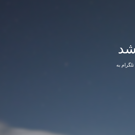
شد
لگرام به