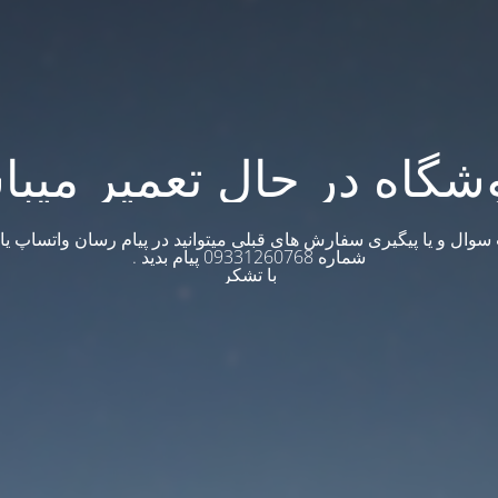
شگاه در حال تعمیر میبا
وال و یا پیگیری سفارش های قبلی میتوانید در پیام رسان واتساپ یا ت
شماره 09331260768 پیام بدید .
با تشکر