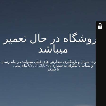
فروشگاه در حال تعمیر
میباشد
در صورت سوال و یا پیگیری سفارش های قبلی میتوانید در پیام رسان
واتساپ یا تلگرام به شماره 09331260768 پیام بدید .
با تشکر