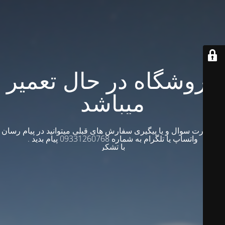
فروشگاه در حال تعمیر
میباشد
در صورت سوال و یا پیگیری سفارش های قبلی میتوانید در پیام رسان
واتساپ یا تلگرام به شماره 09331260768 پیام بدید .
با تشکر